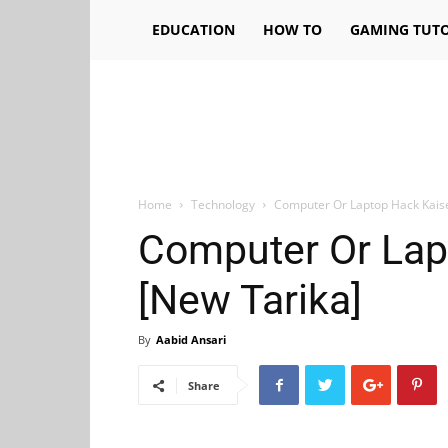
EDUCATION
HOW TO
GAMING TUTO
Home
Technology
Computer Or Laptop Hack Kais
Computer Or Lap
[New Tarika]
By
Aabid Ansari
Share