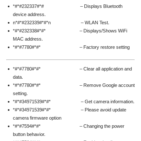
*#*#232337#*# – Displays Bluetooth
device address.
n*#*#232339#*#*n – WLAN Test.
*#*#232338#*#* – Displays/Shows WiFi
MAC address.
*#*#7780#*#* – Factory restore setting
*#*#7780#*#* – Clear all application and
data.
*#*#7780#*#* – Remove Google account
setting.
*#*#34971539#*#* – Get camera information.
*#*#34971539#*#* – Please avoid update
camera firmware option
*#*#7594#*#* – Changing the power
button behavior.