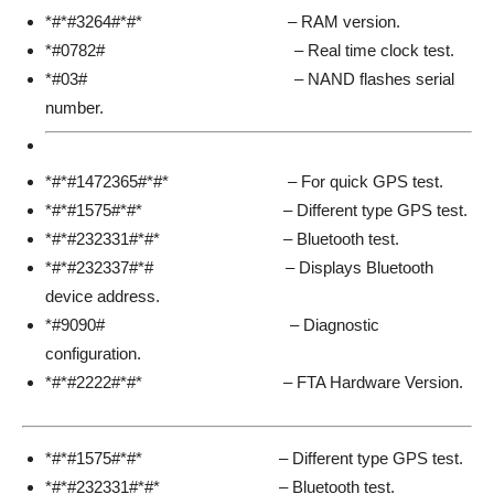
*#*#3264#*#* – RAM version.
*#0782# – Real time clock test.
*#03# – NAND flashes serial
number.
*#*#1472365#*#* – For quick GPS test.
*#*#1575#*#* – Different type GPS test.
*#*#232331#*#* – Bluetooth test.
*#*#232337#*# – Displays Bluetooth
device address.
*#9090# – Diagnostic
configuration.
*#*#2222#*#* – FTA Hardware Version.
*#*#1575#*#* – Different type GPS test.
*#*#232331#*#* – Bluetooth test.