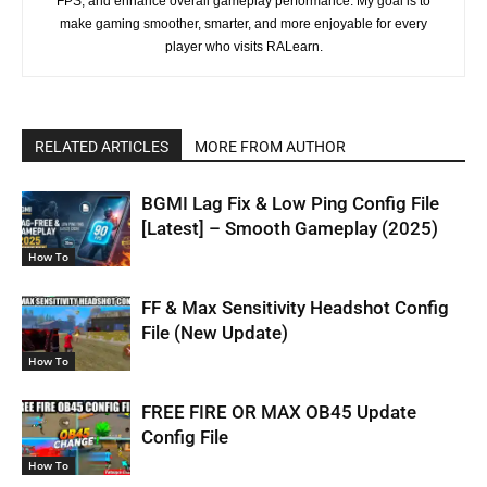
FPS, and enhance overall gameplay performance. My goal is to
make gaming smoother, smarter, and more enjoyable for every
player who visits RALearn.
RELATED ARTICLES
MORE FROM AUTHOR
BGMI Lag Fix & Low Ping Config File
[Latest] – Smooth Gameplay (2025)
How To
FF & Max Sensitivity Headshot Config
File (New Update)
How To
FREE FIRE OR MAX OB45 Update
Config File
How To