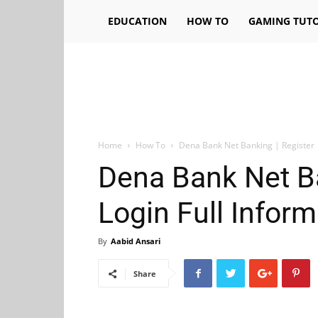
EDUCATION
HOW TO
GAMING TUTO
Home
How To
Dena Bank Net Banking | Register |
Dena Bank Net Ba
Login Full Inform
By
Aabid Ansari
Share