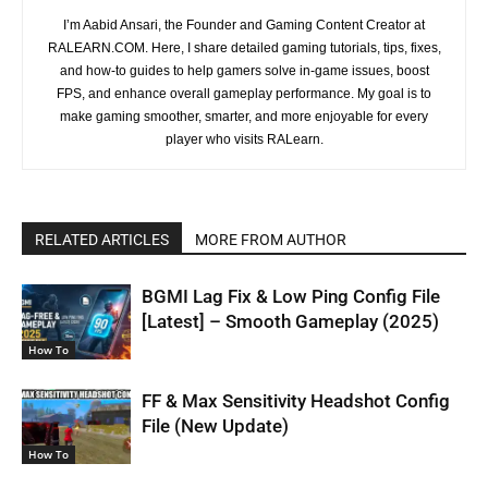
I’m Aabid Ansari, the Founder and Gaming Content Creator at
RALEARN.COM. Here, I share detailed gaming tutorials, tips, fixes,
and how-to guides to help gamers solve in-game issues, boost
FPS, and enhance overall gameplay performance. My goal is to
make gaming smoother, smarter, and more enjoyable for every
player who visits RALearn.
RELATED ARTICLES
MORE FROM AUTHOR
BGMI Lag Fix & Low Ping Config File
[Latest] – Smooth Gameplay (2025)
How To
FF & Max Sensitivity Headshot Config
File (New Update)
How To