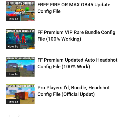
FREE FIRE OR MAX OB45 Update
Config File
How To
FF Premium VIP Rare Bundle Config
File (100% Working)
How To
FF Premium Updated Auto Headshot
Config File (100% Work)
How To
Pro Players I’d, Bundle, Headshot
Config File (Official Updat)
How To