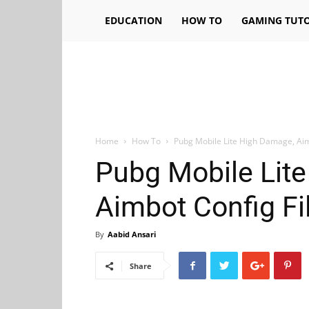
EDUCATION
HOW TO
GAMING TUTO
Home
How To
Pubg Mobile Lite High Damage, Aim
Pubg Mobile Lit
Aimbot Config Fi
By
Aabid Ansari
Share