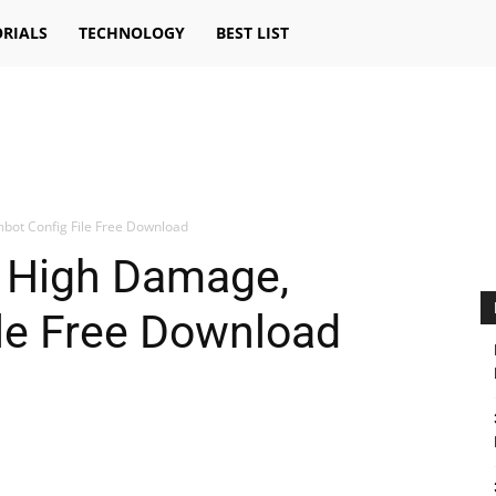
RIALS
TECHNOLOGY
BEST LIST
bot Config File Free Download
e High Damage,
le Free Download