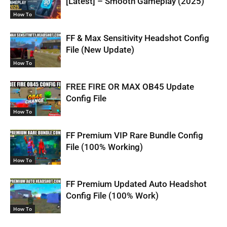
[Latest] – Smooth Gameplay (2025)
How To
FF & Max Sensitivity Headshot Config
File (New Update)
How To
FREE FIRE OR MAX OB45 Update
Config File
How To
FF Premium VIP Rare Bundle Config
File (100% Working)
How To
FF Premium Updated Auto Headshot
Config File (100% Work)
How To