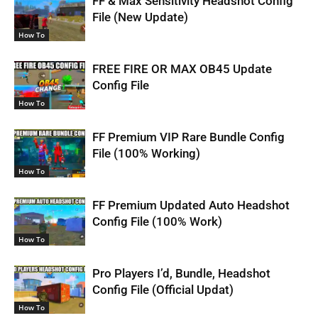
FF & Max Sensitivity Headshot Config
File (New Update)
How To
FREE FIRE OR MAX OB45 Update
Config File
How To
FF Premium VIP Rare Bundle Config
File (100% Working)
How To
FF Premium Updated Auto Headshot
Config File (100% Work)
How To
Pro Players I’d, Bundle, Headshot
Config File (Official Updat)
How To