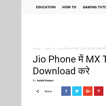
EDUCATION
HOW TO
GAMING TUTO
Home
How To
Jio Phone में MX TakaTak कैसे चलाये 
Jio Phone में MX 
Download करे
By
Aabid Ansari
Share