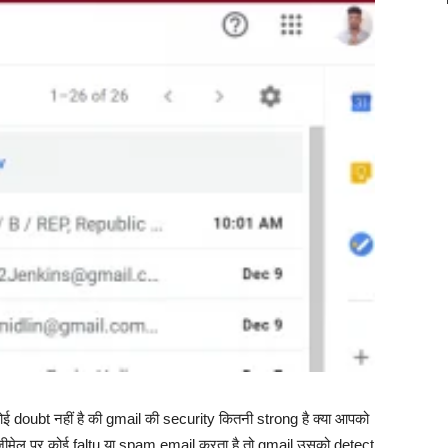
 doubt नहीं है की gmail की security कितनी strong है क्या आपको
जीमेल पर कोई faltu या spam email करता है तो gmail उसको detect